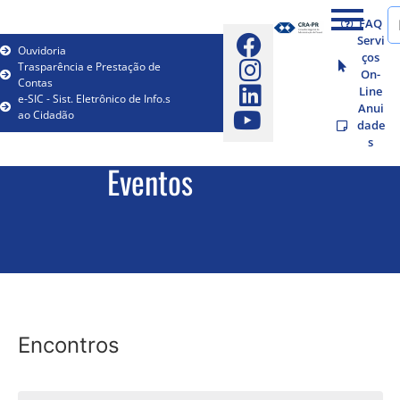
FAQ
Servi
Ouvidoria
ços
Trasparência e Prestação de
On-
Contas
Line
e-SIC - Sist. Eletrônico de Info.s
Anui
ao Cidadão
dade
s
Eventos
Encontros