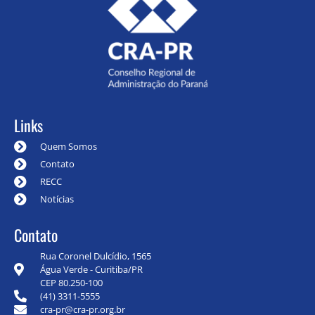
Links
Quem Somos
Contato
RECC
Notícias
Contato
Rua Coronel Dulcídio, 1565
Água Verde - Curitiba/PR
CEP 80.250-100
(41) 3311-5555
cra-pr@cra-pr.org.br