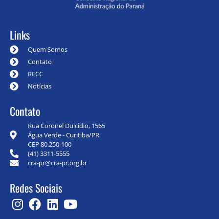
Links
Quem Somos
Contato
RECC
Notícias
Contato
Rua Coronel Dulcídio, 1565
Água Verde - Curitiba/PR
CEP 80.250-100
(41) 3311-5555
cra-pr@cra-pr.org.br
Redes Sociais