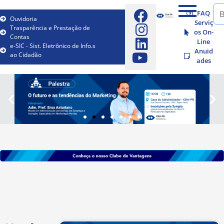
FAQ
Ouvidoria
Serviç
Trasparência e Prestação de
os On-
Contas
Line
e-SIC - Sist. Eletrônico de Info.s
Anuid
ao Cidadão
ades