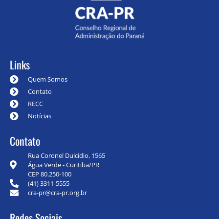
Links
Quem Somos
Contato
RECC
Notícias
Contato
Rua Coronel Dulcídio, 1565
Água Verde - Curitiba/PR
CEP 80.250-100
(41) 3311-5555
cra-pr@cra-pr.org.br
Redes Sociais