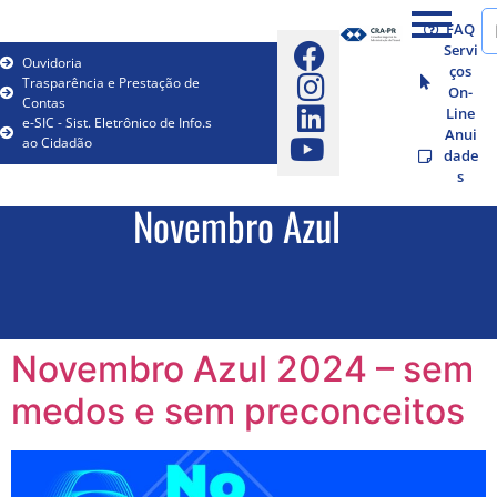
FAQ
Servi
Ouvidoria
ços
Trasparência e Prestação de
On-
Contas
Line
e-SIC - Sist. Eletrônico de Info.s
Anui
ao Cidadão
dade
s
Novembro Azul
Novembro Azul 2024 – sem
medos e sem preconceitos