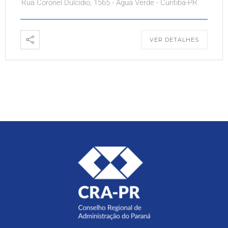
Rua Coronel Dulcídio, 1565 - Água Verde - Curitiba-PR
VER DETALHES