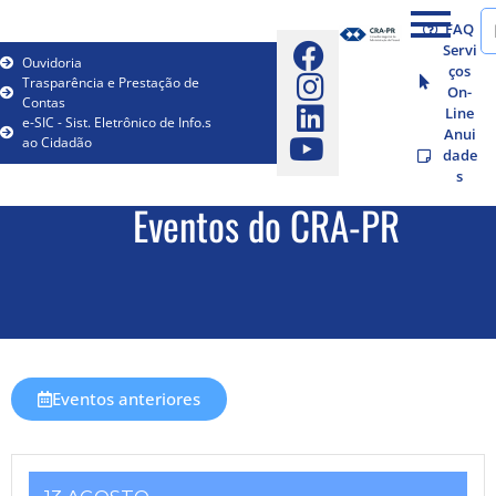
FAQ
Servi
Ouvidoria
ços
Trasparência e Prestação de
On-
Contas
Line
e-SIC - Sist. Eletrônico de Info.s
Anui
ao Cidadão
dade
s
Eventos do CRA-PR
Eventos anteriores