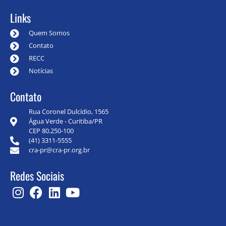
Links
Quem Somos
Contato
RECC
Notícias
Contato
Rua Coronel Dulcídio, 1565
Água Verde - Curitiba/PR
CEP 80.250-100
(41) 3311-5555
cra-pr@cra-pr.org.br
Redes Sociais