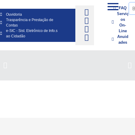
FAQ
Serviç
Ouvidoria
os
Trasparência e Prestação de
On-
Contas
e-SIC - Sist. Eletrônico de Info.s
Line
ao Cidadão
Anuid
ades