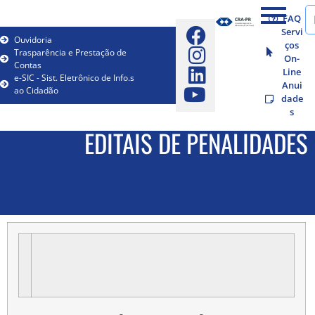
FAQ
Servi
Ouvidoria
ços
Trasparência e Prestação de
On-
Contas
Line
e-SIC - Sist. Eletrônico de Info.s
Anui
ao Cidadão
dade
s
EDITAIS DE PENALIDADES