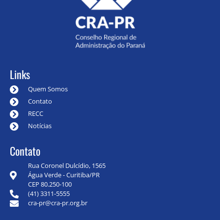
Links
Quem Somos
Contato
RECC
Notícias
Contato
Rua Coronel Dulcídio, 1565
Água Verde - Curitiba/PR
CEP 80.250-100
(41) 3311-5555
cra-pr@cra-pr.org.br