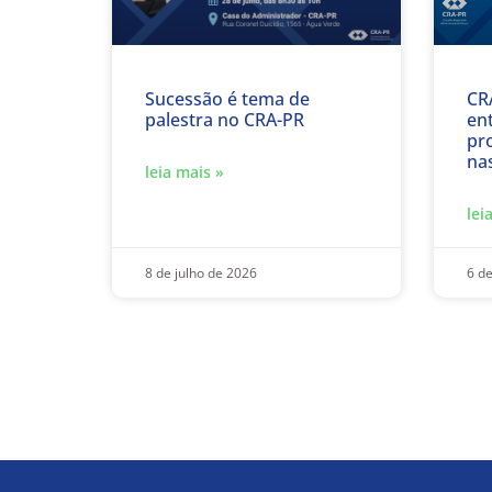
Sucessão é tema de
CR
palestra no CRA-PR
en
pr
na
leia mais »
lei
8 de julho de 2026
6 de