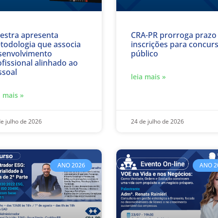
lestra apresenta
CRA-PR prorroga prazo
todologia que associa
inscrições para concur
senvolvimento
público
fissional alinhado ao
ssoal
leia mais »
a mais »
e julho de 2026
24 de julho de 2026
ANO 2026
ANO 2