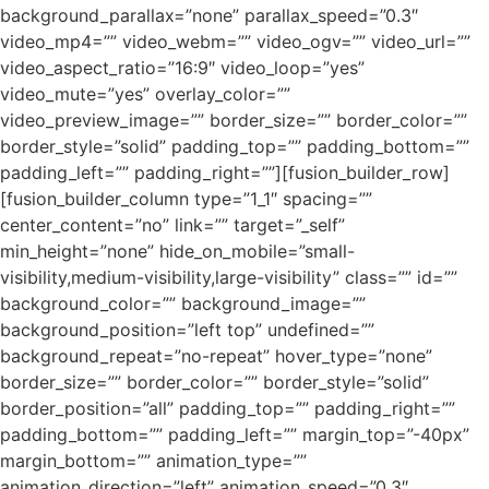
background_parallax=”none” parallax_speed=”0.3″
video_mp4=”” video_webm=”” video_ogv=”” video_url=””
video_aspect_ratio=”16:9″ video_loop=”yes”
video_mute=”yes” overlay_color=””
video_preview_image=”” border_size=”” border_color=””
border_style=”solid” padding_top=”” padding_bottom=””
padding_left=”” padding_right=””][fusion_builder_row]
[fusion_builder_column type=”1_1″ spacing=””
center_content=”no” link=”” target=”_self”
min_height=”none” hide_on_mobile=”small-
visibility,medium-visibility,large-visibility” class=”” id=””
background_color=”” background_image=””
background_position=”left top” undefined=””
background_repeat=”no-repeat” hover_type=”none”
border_size=”” border_color=”” border_style=”solid”
border_position=”all” padding_top=”” padding_right=””
padding_bottom=”” padding_left=”” margin_top=”-40px”
margin_bottom=”” animation_type=””
animation_direction=”left” animation_speed=”0.3″