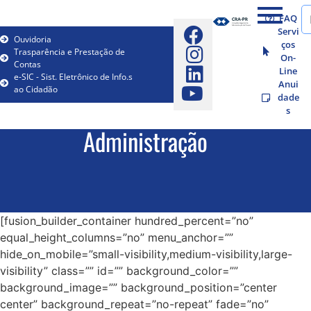
FAQ
Servi
Ouvidoria
ços
Trasparência e Prestação de
On-
Contas
Line
e-SIC - Sist. Eletrônico de Info.s
Anui
ao Cidadão
dade
s
Administração
[fusion_builder_container hundred_percent=”no”
equal_height_columns=”no” menu_anchor=””
hide_on_mobile=”small-visibility,medium-visibility,large-
visibility” class=”” id=”” background_color=””
background_image=”” background_position=”center
center” background_repeat=”no-repeat” fade=”no”