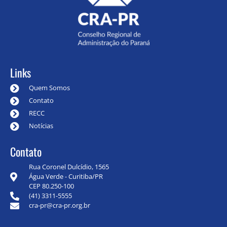
Links
Quem Somos
Contato
RECC
Notícias
Contato
Rua Coronel Dulcídio, 1565
Água Verde - Curitiba/PR
CEP 80.250-100
(41) 3311-5555
cra-pr@cra-pr.org.br