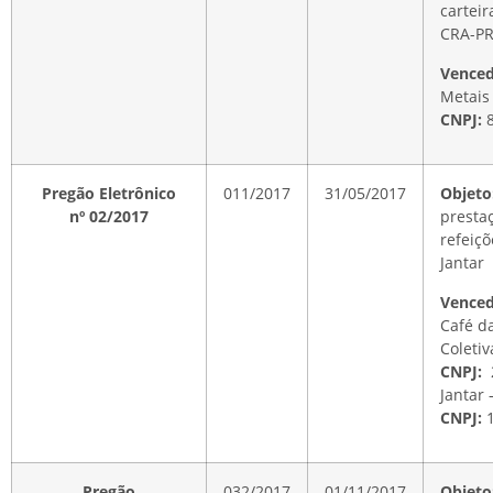
carteir
CRA-P
Venced
Metais
CNPJ:
8
Pregão Eletrônico
011/2017
31/05/2017
Objeto
nº 02/2017
presta
refeiç
Jantar
Venced
Café d
Coletiv
CNPJ:
Jantar 
CNPJ:
1
Pregão
032/2017
01/11/2017
Objeto