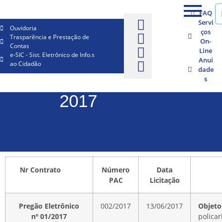
FAQ
Servi
Ouvidoria
ços
Trasparência e Prestação de
On-
Contas
Line
e-SIC - Sist. Eletrônico de Info.s
Anui
ao Cidadão
dade
s
2017
Nr Contrato
Número
Data
PAC
Licitação
Pregão Eletrônico
002/2017
13/06/2017
Objet
nº 01/2017
polica