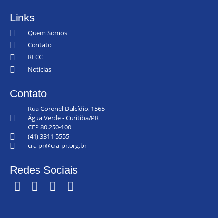
Links
Quem Somos
Contato
RECC
Notícias
Contato
Rua Coronel Dulcídio, 1565
Água Verde - Curitiba/PR
CEP 80.250-100
(41) 3311-5555
cra-pr@cra-pr.org.br
Redes Sociais