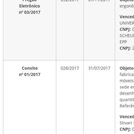
Eletrônico
ergonô
nº 03/2017
Venced
UNIVER
CNPJ:
0
SCHEU
EPP
CNPJ:
2
Convite
028/2017
31/07/2017
Objet
nº 01/2017
fabric
móveis
sede e
desenho
quanti
Referên
Vence
Stivari
CNPJ:
0