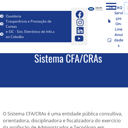
FAQ
Servi
Ouvidoria
ços
Trasparência e Prestação de
On-
Contas
Line
e-SIC - Sist. Eletrônico de Info.s
Anui
ao Cidadão
dade
s
Sistema CFA/CRAs
O Sistema CFA/CRAs é uma entidade pública consultiva,
orientadora, disciplinadora e fiscalizadora do exercício
da profissão de Administrador e Tecnólogo em