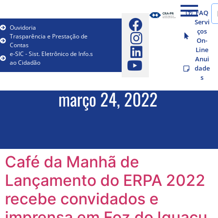
FAQ
Servi
Ouvidoria
ços
Trasparência e Prestação de
On-
Contas
Line
e-SIC - Sist. Eletrônico de Info.s
Anui
ao Cidadão
dade
s
março 24, 2022
Café da Manhã de
Lançamento do ERPA 2022
recebe convidados e
imprensa em Foz do Iguaçu