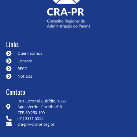
Links
Quem Somos
Contato
RECC
Notícias
Contato
Rua Coronel Dulcídio, 1565
Água Verde - Curitiba/PR
CEP 80.250-100
(41) 3311-5555
cra-pr@cra-pr.org.br