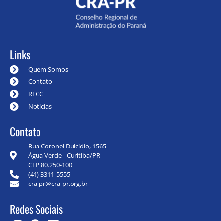
Links
Quem Somos
Contato
RECC
Notícias
Contato
Rua Coronel Dulcídio, 1565
Água Verde - Curitiba/PR
CEP 80.250-100
(41) 3311-5555
cra-pr@cra-pr.org.br
Redes Sociais