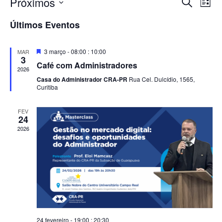
Pesqu
Na
Próximos
Procurar e
Lista
Selecione
do
e
a
Últimos Eventos
data.
vi
nave
Ev
Destacado
3 março - 08:00
:
10:00
MAR
de
3
Café com Administradores
2026
visua
Casa do Administrador CRA-PR
Rua Cel. Dulcídio, 1565,
Curitiba
de
FEV
Even
24
2026
24 fevereiro - 19:00
:
20:30