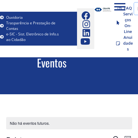
FAQ
Servi
Ouvidoria
ços
Trasparência e Prestação de
On-
Contas
Line
e-SIC - Sist. Eletrônico de Info.s
Anui
ao Cidadão
dade
s
Eventos
Não há eventos futuros.