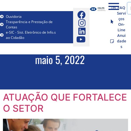
FAQ
Servi
Ouvidoria
ços
Trasparência e Prestação de
On-
Contas
Line
e-SIC - Sist. Eletrônico de Info.s
Anui
ao Cidadão
dade
s
maio 5, 2022
ATUAÇÃO QUE FORTALECE
O SETOR