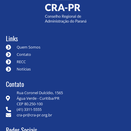
Links
Quem Somos
Contato
RECC
Notícias
Contato
Rua Coronel Dulcídio, 1565
Água Verde - Curitiba/PR
CEP 80.250-100
(41) 3311-5555
cra-pr@cra-pr.org.br
Redes Sociais