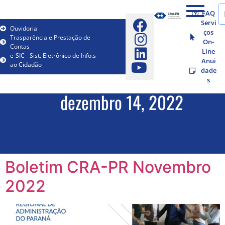
FAQ
Servi
Ouvidoria
ços
Trasparência e Prestação de
On-
Contas
Line
e-SIC - Sist. Eletrônico de Info.s
Anui
ao Cidadão
dade
s
dezembro 14, 2022
Boletim CRA-PR Novembro
2022