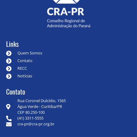
Links
Quem Somos
Contato
RECC
Notícias
Contato
Rua Coronel Dulcídio, 1565
Água Verde - Curitiba/PR
CEP 80.250-100
(41) 3311-5555
cra-pr@cra-pr.org.br