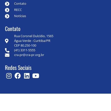
Contato
RECC
Notícias
Contato
Rua Coronel Dulcídio, 1565
Água Verde - Curitiba/PR
CEP 80.250-100
(41) 3311-5555
cra-pr@cra-pr.org.br
Redes Sociais