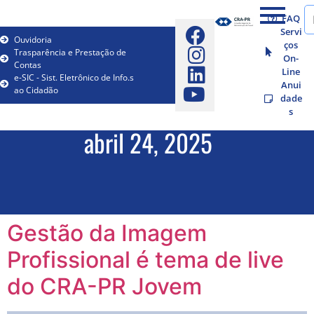
FAQ
Servi
Ouvidoria
ços
Trasparência e Prestação de
On-
Contas
Line
e-SIC - Sist. Eletrônico de Info.s
Anui
ao Cidadão
dade
s
abril 24, 2025
Gestão da Imagem
Profissional é tema de live
do CRA-PR Jovem