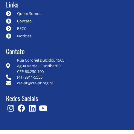
Links
Quem Somos
Contato
RECC
Notícias
Contato
Rua Coronel Dulcídio, 1565
Água Verde - Curitiba/PR
CEP 80.250-100
(41) 3311-5555
cra-pr@cra-pr.org.br
Redes Sociais