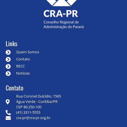
Links
Quem Somos
Contato
RECC
Notícias
Contato
Rua Coronel Dulcídio, 1565
Água Verde - Curitiba/PR
CEP 80.250-100
(41) 3311-5555
cra-pr@cra-pr.org.br