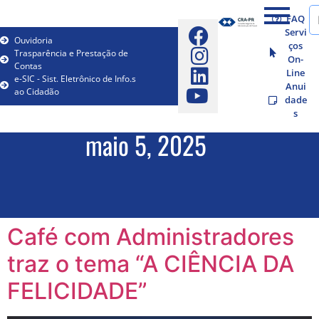
FAQ
Servi
Ouvidoria
ços
Trasparência e Prestação de
On-
Contas
Line
e-SIC - Sist. Eletrônico de Info.s
Anui
ao Cidadão
dade
s
maio 5, 2025
Café com Administradores
traz o tema “A CIÊNCIA DA
FELICIDADE”