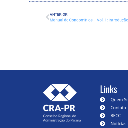
ANTERIOR
Manual de Condomínios – Vol. 1: Introduçã
Links
Quem S
Contato
RECC
Notícias