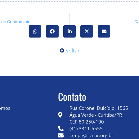
o ao Condomínio
Ca
voltar
Contato
omos
Rua Coronel Dulcídio, 1565
Água Verde - Curitiba/PR
CEP 80.250-100
(41) 3311-5555
cra-pr@cra-pr.org.br