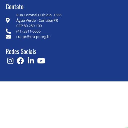
Contato
Rua Coronel Dulcídio, 1565
Água Verde - Curitiba/PR
CEP 80.250-100
(41) 3311-5555
cra-pr@cra-pr.org.br
Redes Sociais