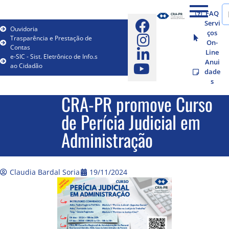
FAQ
Servi
Ouvidoria
ços
Trasparência e Prestação de
On-
Contas
Line
e-SIC - Sist. Eletrônico de Info.s
Anui
ao Cidadão
dade
s
CRA-PR promove Curso
de Perícia Judicial em
Administração
Claudia Bardal Soria
19/11/2024