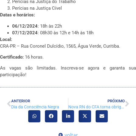
Perícias na Justiça do Trabalho
Perícias na Justiça Cível
Datas e horários:
06/12/2024
: 18h às 22h
07/12/2024
: 08h30 às 12h e 14h às 18h
Local:
CRA-PR – Rua Coronel Dulcídio, 1565, Água Verde, Curitiba.
Certificado:
16 horas.
As vagas são limitadas. Inscreva-se agora e garanta sua
participação!
ANTERIOR
PRÓXIMO
Dia da Consciência Negra
Nova RN do CFA torna obrigatório o registro em CRA para síndicos profissionais
voltar