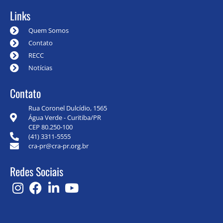
Links
Quem Somos
Contato
RECC
Notícias
Contato
Rua Coronel Dulcídio, 1565
Água Verde - Curitiba/PR
CEP 80.250-100
(41) 3311-5555
cra-pr@cra-pr.org.br
Redes Sociais