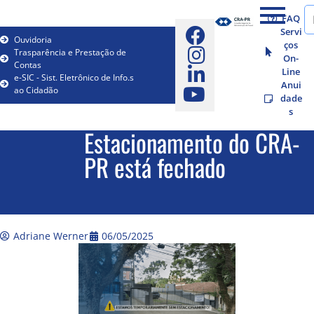
FAQ
Servi
Ouvidoria
ços
Trasparência e Prestação de
On-
Contas
Line
e-SIC - Sist. Eletrônico de Info.s
Anui
ao Cidadão
dade
s
Estacionamento do CRA-
PR está fechado
Adriane Werner
06/05/2025