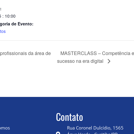
:
5 : 10:00
goria de Evento:
tos
 profissionais da área de
MASTERCLASS – Competência e ha
sucesso na era digital
Contato
omos
Rua Coronel Dulcídio, 1565