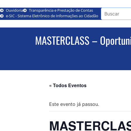
Ouvidoria
Transparência e Prestação de Contas
e-SIC - Sistema Eletrônico de Informações ao Cidadão
MASTERCLASS – Oportunid
« Todos Eventos
Este evento já passou.
MASTERCLASS