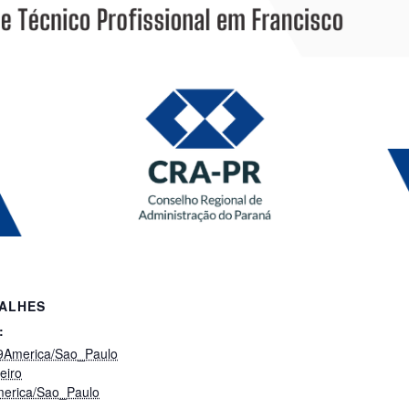
ALHES
:
9America/Sao_Paulo
eiro
erica/Sao_Paulo