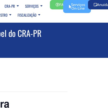
FAQ
Serviços
Anuid
CRA-PR
SERVIÇOS
On-Line
ISTRO
FISCALIZAÇÃO
pel do CRA-PR
ra