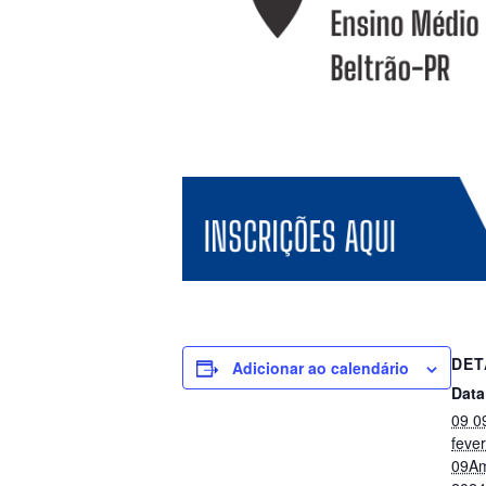
DET
Adicionar ao calendário
Data
09 0
fever
09Am