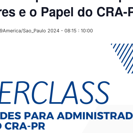
res e o Papel do CRA-
09America/Sao_Paulo 2024 - 08:15
:
10:00