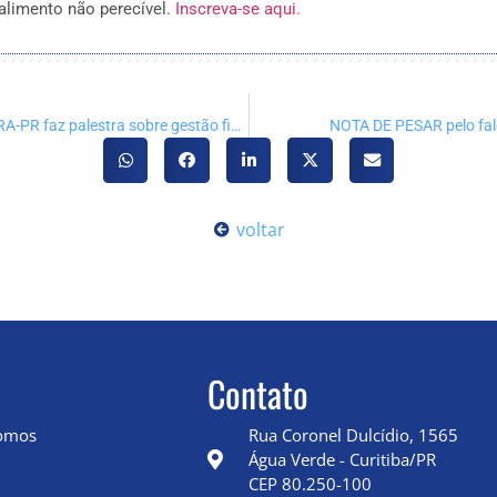
alimento não perecível.
Inscreva-se aqui.
Coordenador da Câmara de Formação do CRA-PR faz palestra sobre gestão financeira a empresários de Pato Branco-PR
NOTA DE PESAR pelo fal
voltar
Contato
omos
Rua Coronel Dulcídio, 1565
Água Verde - Curitiba/PR
CEP 80.250-100