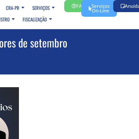
FAQ
Serviços
Anuid
CRA-PR
SERVIÇOS
On-Line
ISTRO
FISCALIZAÇÃO
dores de setembro