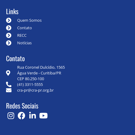
Links
Quem Somos
Contato
RECC
Notícias
Contato
Rua Coronel Dulcídio, 1565
Água Verde - Curitiba/PR
CEP 80.250-100
(41) 3311-5555
cra-pr@cra-pr.org.br
Redes Sociais