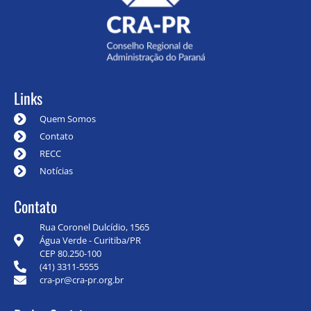
Links
Quem Somos
Contato
RECC
Notícias
Contato
Rua Coronel Dulcídio, 1565
Água Verde - Curitiba/PR
CEP 80.250-100
(41) 3311-5555
cra-pr@cra-pr.org.br