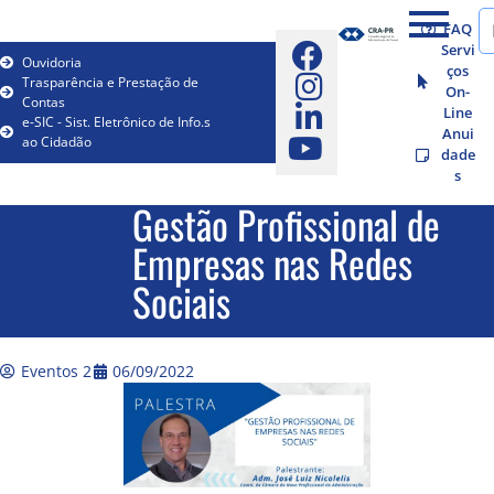
FAQ
Servi
Ouvidoria
ços
Trasparência e Prestação de
On-
Contas
Line
e-SIC - Sist. Eletrônico de Info.s
Anui
ao Cidadão
dade
s
Gestão Profissional de
Empresas nas Redes
Sociais
Eventos 2
06/09/2022