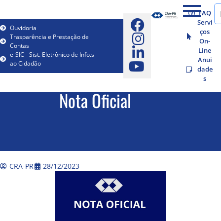
FAQ
Servi
Ouvidoria
ços
Trasparência e Prestação de
On-
Contas
Line
e-SIC - Sist. Eletrônico de Info.s
Anui
ao Cidadão
dade
s
Nota Oficial
CRA-PR
28/12/2023