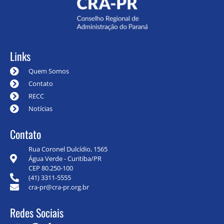
Links
Quem Somos
Contato
RECC
Notícias
Contato
Rua Coronel Dulcídio, 1565
Água Verde - Curitiba/PR
CEP 80.250-100
(41) 3311-5555
cra-pr@cra-pr.org.br
Redes Sociais