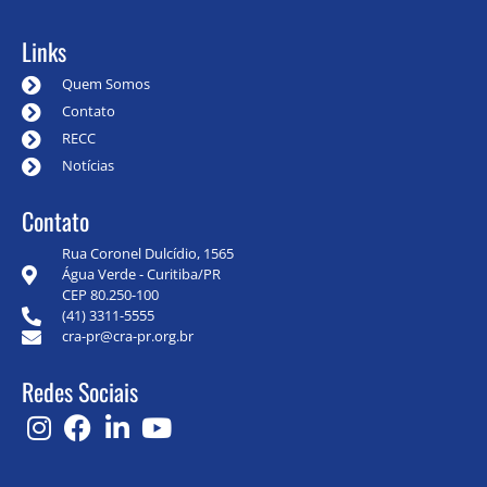
Links
Quem Somos
Contato
RECC
Notícias
Contato
Rua Coronel Dulcídio, 1565
Água Verde - Curitiba/PR
CEP 80.250-100
(41) 3311-5555
cra-pr@cra-pr.org.br
Redes Sociais