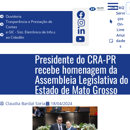
FAQ
Servi
Ouvidoria
ços
Trasparência e Prestação de
On-
Contas
Line
e-SIC - Sist. Eletrônico de Info.s
Anui
ao Cidadão
dade
s
Presidente do CRA-PR
recebe homenagem da
Assembleia Legislativa do
Estado de Mato Grosso
Claudia Bardal Soria
18/04/2024