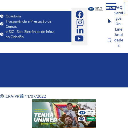
FAQ
Servi
Ouvidoria
ços
Trasparência e Prestação de
On-
Contas
Line
e-SIC - Sist. Eletrônico de Info.s
Anui
ao Cidadão
dade
s
CRA-PR
11/07/2022