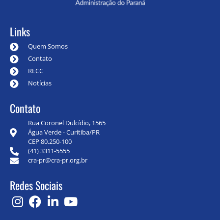
Links
Quem Somos
Contato
RECC
Notícias
Contato
Rua Coronel Dulcídio, 1565
Água Verde - Curitiba/PR
CEP 80.250-100
(41) 3311-5555
cra-pr@cra-pr.org.br
Redes Sociais