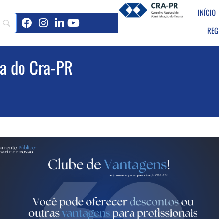
INÍCIO
REG
a do Cra-PR