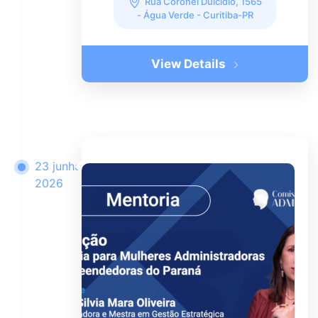
Rua Coronel Dulcídio, 1565
- Água Verde - Curitiba-PR
View Details
23 junho
2026