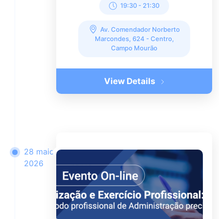
19:30
-
21:30
Av. Comendador Norberto
Marcondes, 624 - Centro,
Campo Mourão
View Details
28 maio
2026