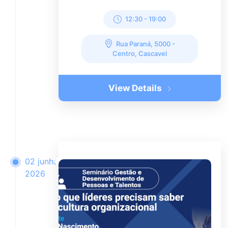
12:30
-
19:00
Rua Paraná, 5000 -
Centro, Cascavel
View Details
02 junho
2026