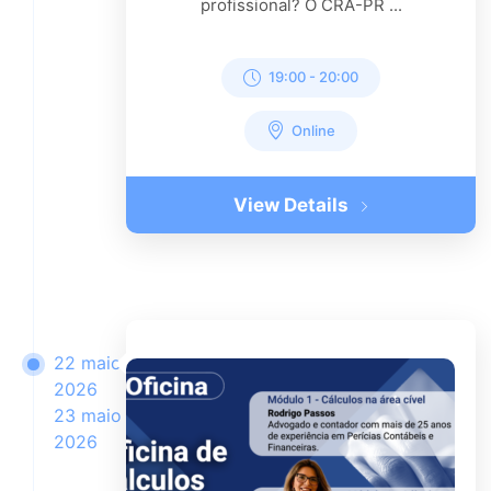
profissional? O CRA-PR ...
19:00
-
20:00
Online
View Details
22 maio
2026
23 maio
2026