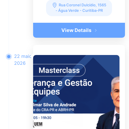
Rua Coronel Dulcídio, 1565
- Água Verde - Curitiba-PR
View Details
22 maio
2026