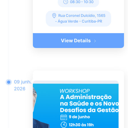
08:30
-
10:30
Rua Coronel Dulcídio, 1565
- Água Verde - Curitiba-PR
View Details
09 junho
2026