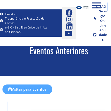
FAQ
Servi
Ouvidoria
ços
Trasparência e Prestação de
On-
Contas
Line
e-SIC - Sist. Eletrônico de Info.s
Anui
ao Cidadão
dade
s
Eventos Anteriores
Voltar para Eventos