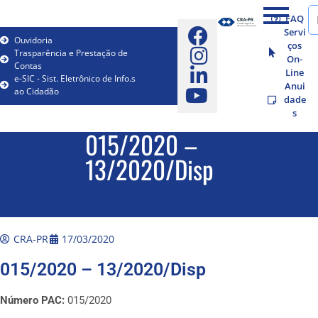
FAQ
Servi
Ouvidoria
ços
Trasparência e Prestação de
On-
Contas
Line
e-SIC - Sist. Eletrônico de Info.s
Anui
ao Cidadão
dade
s
015/2020 –
13/2020/Disp
CRA-PR
17/03/2020
015/2020 – 13/2020/Disp
Número PAC:
015/2020