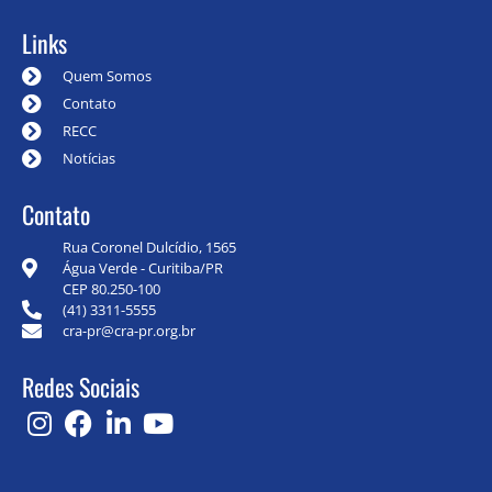
Links
Quem Somos
Contato
RECC
Notícias
Contato
Rua Coronel Dulcídio, 1565
Água Verde - Curitiba/PR
CEP 80.250-100
(41) 3311-5555
cra-pr@cra-pr.org.br
Redes Sociais