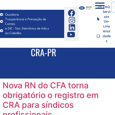
FAQ
Servi
Ouvidoria
ços
Trasparência e Prestação de
On-
Contas
Line
e-SIC - Sist. Eletrônico de Info.s
Anui
ao Cidadão
dade
s
CRA-PR
Nova RN do CFA torna
obrigatório o registro em
CRA para síndicos
profissionais