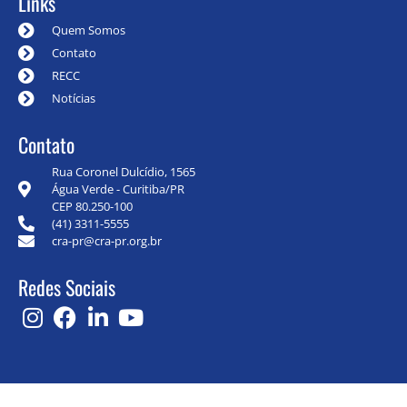
Links
Quem Somos
Contato
RECC
Notícias
Contato
Rua Coronel Dulcídio, 1565
Água Verde - Curitiba/PR
CEP 80.250-100
(41) 3311-5555
cra-pr@cra-pr.org.br
Redes Sociais