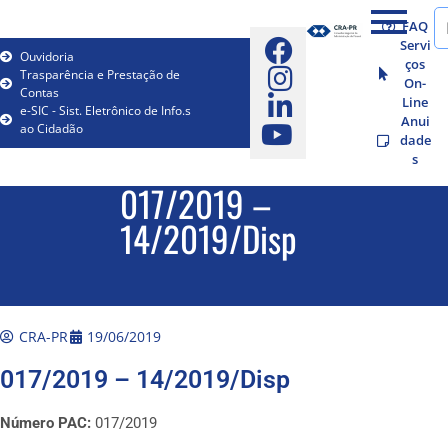
FAQ
Servi
Ouvidoria
ços
Trasparência e Prestação de
On-
Contas
Line
e-SIC - Sist. Eletrônico de Info.s
Anui
ao Cidadão
dade
s
017/2019 –
14/2019/Disp
CRA-PR
19/06/2019
017/2019 – 14/2019/Disp
Número PAC:
017/2019