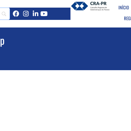
INÍCIO
REG
sp