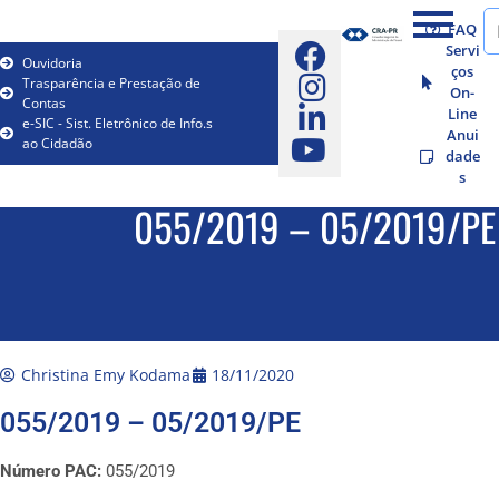
FAQ
Servi
Ouvidoria
ços
Trasparência e Prestação de
On-
Contas
Line
e-SIC - Sist. Eletrônico de Info.s
Anui
ao Cidadão
dade
s
055/2019 – 05/2019/PE
Christina Emy Kodama
18/11/2020
055/2019 – 05/2019/PE
Número PAC:
055/2019