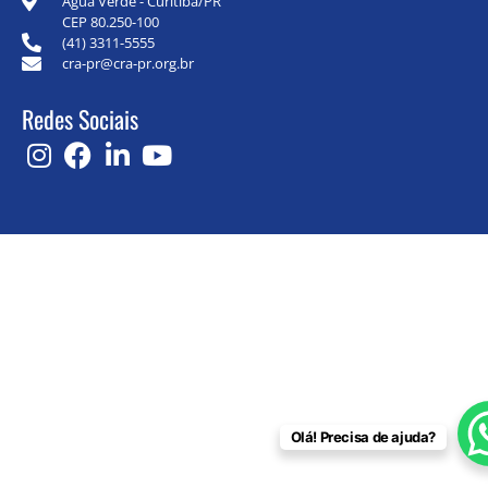
Água Verde - Curitiba/PR
CEP 80.250-100
(41) 3311-5555
cra-pr@cra-pr.org.br
Redes Sociais
Olá! Precisa de ajuda?