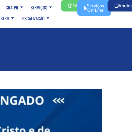
FAQ
Serviços
Anuid
CRA-PR
SERVIÇOS
On-Line
ISTRO
FISCALIZAÇÃO