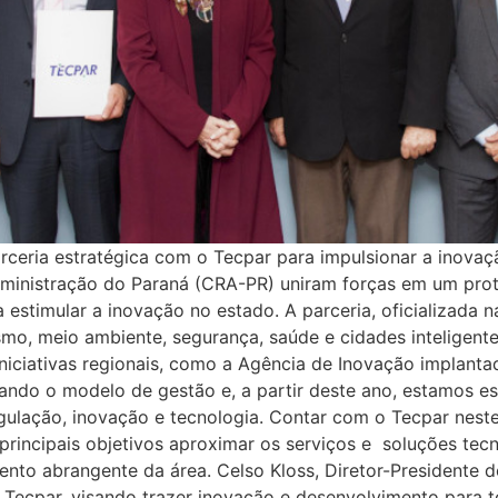
rceria estratégica com o Tecpar para impulsionar a inovaç
dministração do Paraná (CRA-PR) uniram forças em um prot
estimular a inovação no estado. A parceria, oficializada n
ismo, meio ambiente, segurança, saúde e cidades inteligente
iniciativas regionais, como a Agência de Inovação implant
dando o modelo de gestão e, a partir deste ano, estamos e
egulação, inovação e tecnologia. Contar com o Tecpar nest
principais objetivos aproximar os serviços e soluções tec
ento abrangente da área. Celso Kloss, Diretor-Presidente 
o Tecpar, visando trazer inovação e desenvolvimento para