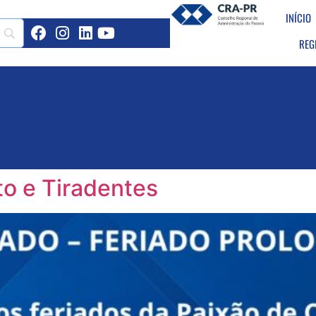
INÍCIO
REG
to e Tiradentes