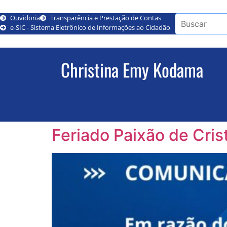
Ouvidoria
Transparência e Prestação de Contas
e-SIC - Sistema Eletrônico de Informações ao Cidadão
Christina Emy Kodama
Feriado Paixão de Cris