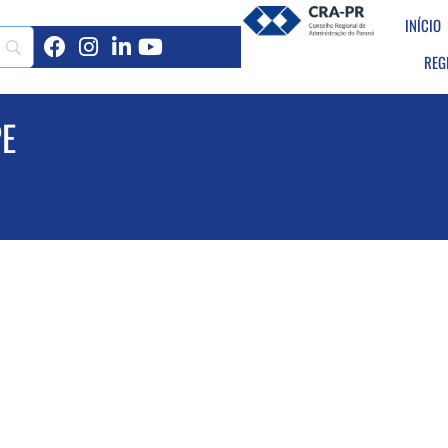
INÍCIO
REG
PE