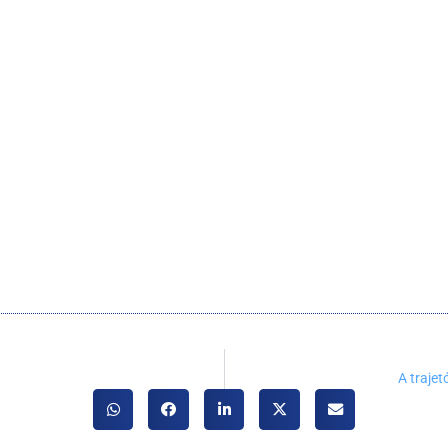
.
A traje