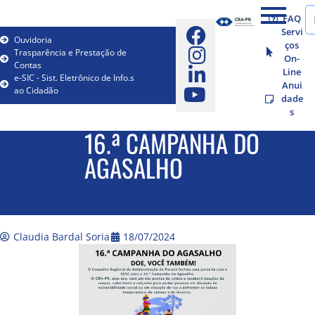
FAQ
Servi
Ouvidoria
ços
Trasparência e Prestação de
On-
Contas
Line
e-SIC - Sist. Eletrônico de Info.s
Anui
ao Cidadão
dade
s
16.ª CAMPANHA DO
AGASALHO
Claudia Bardal Soria
18/07/2024