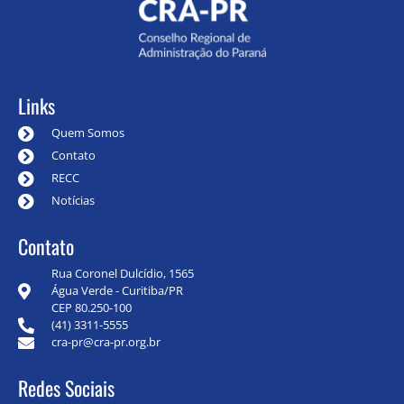
Links
Quem Somos
Contato
RECC
Notícias
Contato
Rua Coronel Dulcídio, 1565
Água Verde - Curitiba/PR
CEP 80.250-100
(41) 3311-5555
cra-pr@cra-pr.org.br
Redes Sociais