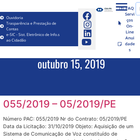
FAQ
Servi
Ouvidoria
ços
Trasparência e Prestação de
On-
Contas
Line
e-SIC - Sist. Eletrônico de Info.s
Anui
ao Cidadão
dade
s
outubro 15, 2019
055/2019 – 05/2019/PE
Número PAC: 055/2019 Nr do Contrato: 05/2019/PE
Data da Licitação: 31/10/2019 Objeto: Aquisição de um
Sistema de Comunicação de Voz constituído de