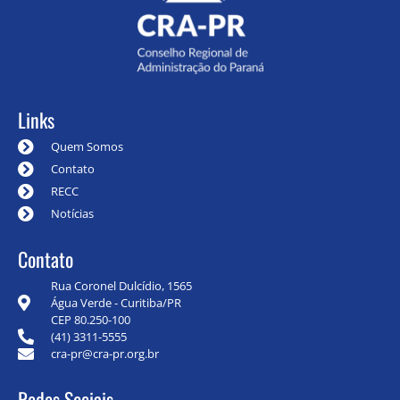
Links
Quem Somos
Contato
RECC
Notícias
Contato
Rua Coronel Dulcídio, 1565
Água Verde - Curitiba/PR
CEP 80.250-100
(41) 3311-5555
cra-pr@cra-pr.org.br
Redes Sociais