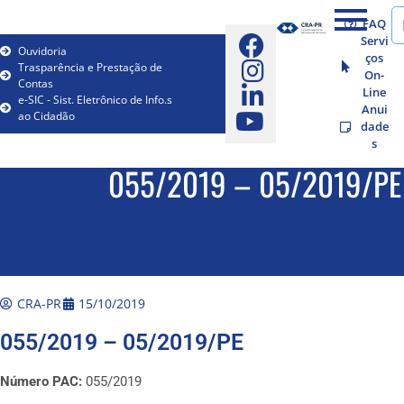
FAQ
Servi
Ouvidoria
ços
Trasparência e Prestação de
On-
Contas
Line
e-SIC - Sist. Eletrônico de Info.s
Anui
ao Cidadão
dade
s
055/2019 – 05/2019/PE
CRA-PR
15/10/2019
055/2019 – 05/2019/PE
Número PAC:
055/2019