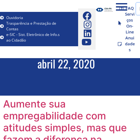
FAQ
Servi
Ouvidoria
ços
Trasparência e Prestação de
On-
Contas
Line
e-SIC - Sist. Eletrônico de Info.s
Anui
ao Cidadão
dade
s
abril 22, 2020
Aumente sua
empregabilidade com
atitudes simples, mas que
fazem a diferença na