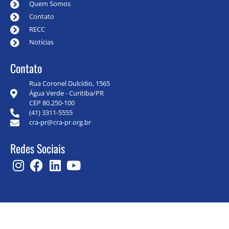
Quem Somos
Contato
RECC
Notícias
Contato
Rua Coronel Dulcídio, 1565
Água Verde - Curitiba/PR
CEP 80.250-100
(41) 3311-5555
cra-pr@cra-pr.org.br
Redes Sociais