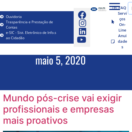
FAQ
Servi
Ouvidoria
ços
Trasparência e Prestação de
On-
Contas
Line
e-SIC - Sist. Eletrônico de Info.s
Anui
ao Cidadão
dade
s
maio 5, 2020
Mundo pós-crise vai exigir
profissionais e empresas
mais proativos