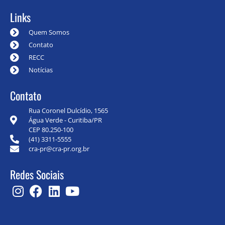
Links
Quem Somos
Contato
RECC
Notícias
Contato
Rua Coronel Dulcídio, 1565
Água Verde - Curitiba/PR
CEP 80.250-100
(41) 3311-5555
cra-pr@cra-pr.org.br
Redes Sociais