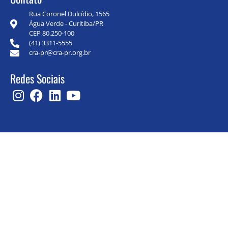
Rua Coronel Dulcídio, 1565
Água Verde - Curitiba/PR
CEP 80.250-100
(41) 3311-5555
cra-pr@cra-pr.org.br
Redes Sociais