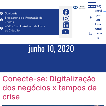
FAQ
Servi
Ouvidoria
ços
Trasparência e Prestação de
On-
Contas
Line
e-SIC - Sist. Eletrônico de Info.s
Anui
ao Cidadão
dade
s
junho 10, 2020
Conecte-se: Digitalização
dos negócios x tempos de
crise