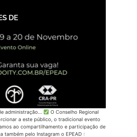
 de administração…
O Conselho Regional
cionar a este público, o tradicional evento
amos ao compartilhamento e participação de
ta também pelo Instagram o EPEAD :