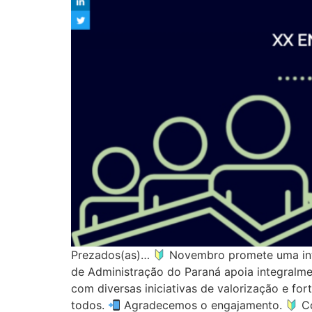
Prezados(as)…
Novembro promete uma inte
de Administração do Paraná apoia integralmen
com diversas iniciativas de valorização e for
todos.
Agradecemos o engajamento.
Co