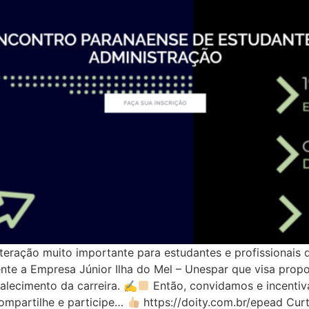
ração muito importante para estudantes e profissionais
te a Empresa Júnior Ilha do Mel – Unespar que visa propor
talecimento da carreira. ✍
Então, convidamos e incentiv
mpartilhe e participe…
https://doity.com.br/epead Cur