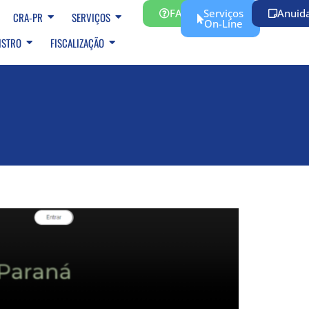
FAQ
Serviços
Anuid
CRA-PR
SERVIÇOS
On-Line
ISTRO
FISCALIZAÇÃO