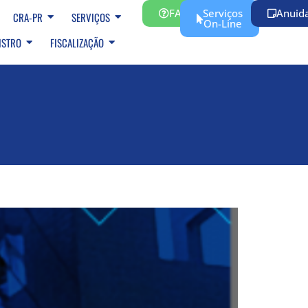
FAQ
Serviços
Anuid
CRA-PR
SERVIÇOS
On-Line
ISTRO
FISCALIZAÇÃO