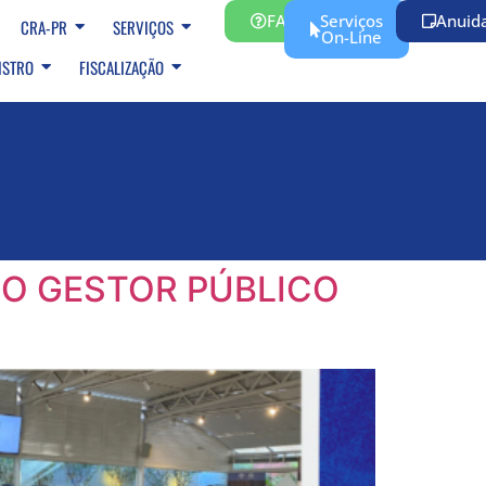
FAQ
Serviços
Anuid
CRA-PR
SERVIÇOS
On-Line
ISTRO
FISCALIZAÇÃO
IO GESTOR PÚBLICO