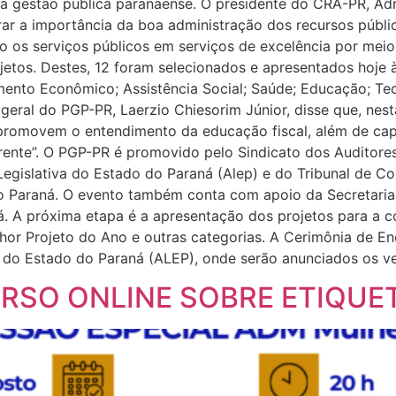
gestão pública paranaense. O presidente do CRA-PR, Adm.
ar a importância da boa administração dos recursos públic
 os serviços públicos em serviços de excelência por meio 
jetos. Destes, 12 foram selecionados e apresentados hoje 
imento Econômico; Assistência Social; Saúde; Educação; T
eral do PGP-PR, Laerzio Chiesorim Júnior, disse que, nest
 promovem o entendimento da educação fiscal, além de cap
rente”. O PGP-PR é promovido pelo Sindicato dos Auditores
egislativa do Estado do Paraná (Alep) e do Tribunal de C
 Paraná. O evento também conta com apoio da Secretaria 
. A próxima etapa é a apresentação dos projetos para a co
or Projeto do Ano e outras categorias. A Cerimônia de En
a do Estado do Paraná (ALEP), onde serão anunciados os v
RSO ONLINE SOBRE ETIQUE