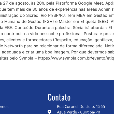
ia 27 de agosto, às 20h, pela Plataforma Google Meet. Após
 que tem mais de 30 anos de experiência nas áreas Adminis
ministração do Sicredi Rio Pr/SP/RJ. Tem MBA em Gestão E
o Humano de Gestão (FGV) e Master em Etiqueta (EBE). A
a EBE. Conteúdo Durante a palestra, Sônia irá abordar: E
á contribuir na vida pessoal e profissional. Postura e p
, clientes e fornecedores (Respeito, educação, gentileza
Networth para se relacionar de forma diferenciada. Netiqu
rma adequada e criar uma boa imagem. Por que devermos s
feitas pelo Sympla – https://www.sympla.com.br/evento/et
Contato
omos
Rua Coronel Dulcídio, 1565
Água Verde - Curitiba/PR