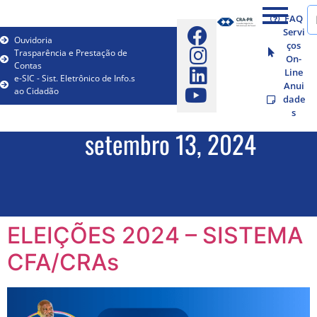
FAQ
Servi
Ouvidoria
ços
Trasparência e Prestação de
On-
Contas
Line
e-SIC - Sist. Eletrônico de Info.s
Anui
ao Cidadão
dade
s
setembro 13, 2024
ELEIÇÕES 2024 – SISTEMA
CFA/CRAs