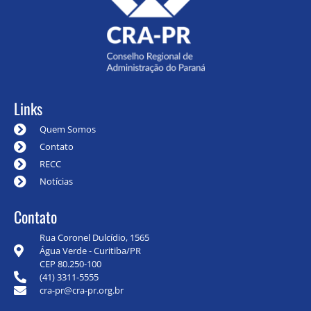
Links
Quem Somos
Contato
RECC
Notícias
Contato
Rua Coronel Dulcídio, 1565
Água Verde - Curitiba/PR
CEP 80.250-100
(41) 3311-5555
cra-pr@cra-pr.org.br