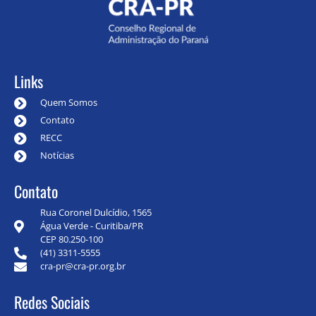
Links
Quem Somos
Contato
RECC
Notícias
Contato
Rua Coronel Dulcídio, 1565
Água Verde - Curitiba/PR
CEP 80.250-100
(41) 3311-5555
cra-pr@cra-pr.org.br
Redes Sociais