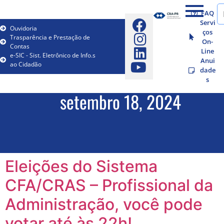
FAQ
Servi
Ouvidoria
ços
Trasparência e Prestação de
On-
Contas
Line
e-SIC - Sist. Eletrônico de Info.s
Anui
ao Cidadão
dade
s
setembro 18, 2024
Eleições do Sistema
CFA/CRAS – Profissional da
Administração, você pode
votar até às 22h!