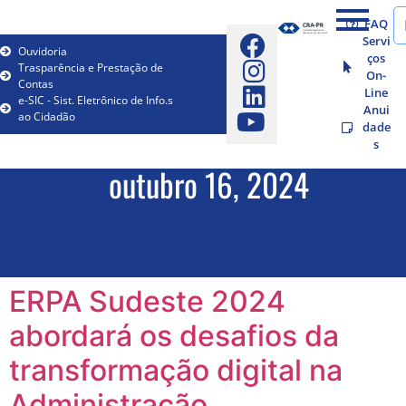
FAQ
Servi
Ouvidoria
ços
Trasparência e Prestação de
On-
Contas
Line
e-SIC - Sist. Eletrônico de Info.s
Anui
ao Cidadão
dade
s
outubro 16, 2024
ERPA Sudeste 2024
abordará os desafios da
transformação digital na
Administração