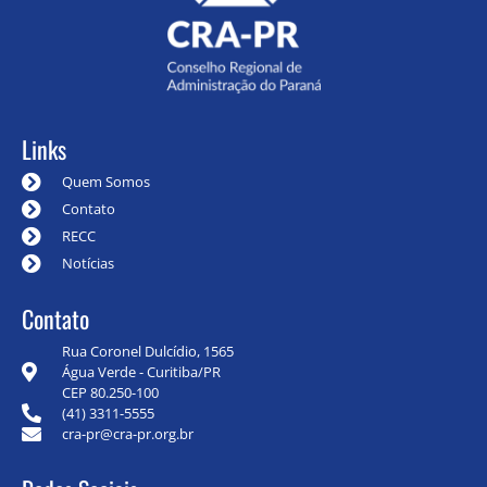
Links
Quem Somos
Contato
RECC
Notícias
Contato
Rua Coronel Dulcídio, 1565
Água Verde - Curitiba/PR
CEP 80.250-100
(41) 3311-5555
cra-pr@cra-pr.org.br