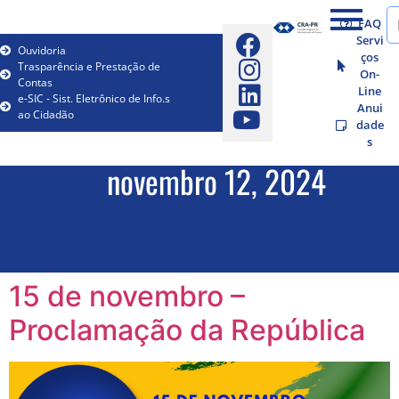
FAQ
Servi
Ouvidoria
ços
Trasparência e Prestação de
On-
Contas
Line
e-SIC - Sist. Eletrônico de Info.s
Anui
ao Cidadão
dade
s
novembro 12, 2024
15 de novembro –
Proclamação da República