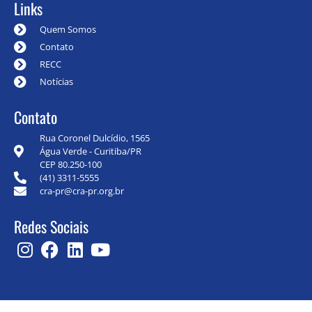
Links
Quem Somos
Contato
RECC
Notícias
Contato
Rua Coronel Dulcídio, 1565
Água Verde - Curitiba/PR
CEP 80.250-100
(41) 3311-5555
cra-pr@cra-pr.org.br
Redes Sociais