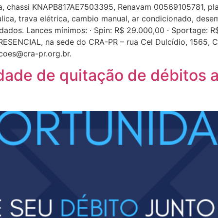
na, chassi KNAPB817AE7503395, Renavam 00569105781, plac
lica, trava elétrica, cambio manual, ar condicionado, dese
dos. Lances mínimos: · Spin: R$ 29.000,00 · Sportage: R$ 
ESENCIAL, na sede do CRA-PR – rua Cel Dulcídio, 1565, Cur
acoes@cra-pr.org.br.
ade de quitação de débitos 