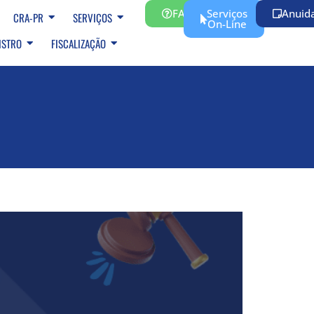
FAQ
Serviços
Anuid
CRA-PR
SERVIÇOS
On-Line
ISTRO
FISCALIZAÇÃO