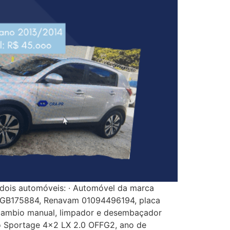
 dois automóveis: · Automóvel da marca
5E0GB175884, Renavam 01094496194, placa
a, cambio manual, limpador e desembaçador
o Sportage 4×2 LX 2.0 OFFG2, ano de