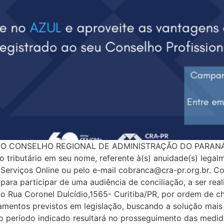
o O CONSELHO REGIONAL DE ADMINISTRAÇÃO DO PARANÁ, po
 tributário em seu nome, referente à(s) anuidade(s) legalm
erviços Online ou pelo e-mail cobranca@cra-pr.org.br. Com
ara participar de uma audiência de conciliação, a ser real
ço Rua Coronel Dulcídio,1565- Curitiba/PR, por ordem de c
mentos previstos em legislação, buscando a solução mais
o período indicado resultará no prosseguimento das medidas