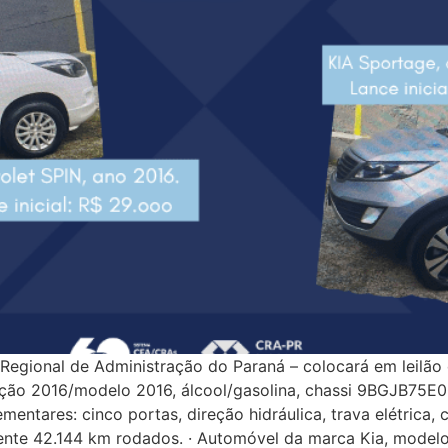
egional de Administração do Paraná – colocará em leilão
icação 2016/modelo 2016, álcool/gasolina, chassi 9BGJB7
mentares: cinco portas, direção hidráulica, trava elétric
ente 42.144 km rodados. · Automóvel da marca Kia, model